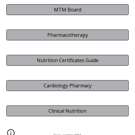
MTM Board
Pharmacotherapy
Nutrition Certificates Guide
Cardiology Pharmacy
Clinical Nutrition